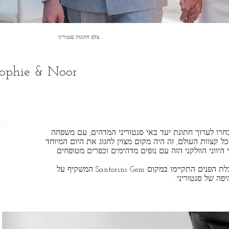
צלם חתונות סנטוריני
חתונה בסנטוריני & Noor
צלם חתונות ב-santorini gem, יוון
 בחרו לערוך חתונת יעד באי סנטוריני המדהים, עם משפחה
ל קצוות העולם, זה היה מקום מצוין לחגוג את היום המיוחד
היווני הוולקני הזה עם נופים מדהימים וכפרים מטופחים
הטקס וקבלת הפנים התקיימו במקום Santorini Gem המשקיף על
פה של סנטוריני.