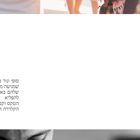
סופי ונור
שמגיעה מכ
שלהם באי 
להפליא.
הקלדרה הי