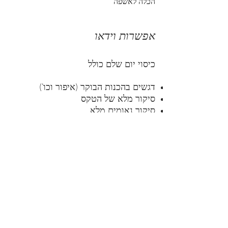
הכלה לאשפה"
אפשרות וידאו
כיסוי יום שלם כולל
דגשים בהכנות הבוקר (איפור וכו')
סיקור מלא של הטקס
סיקור נאומים מלא
הבהרה לאחר הטקס ועד הריקוד הראשון
בנוסף סרט קצר של 5-10 דקות של כל
רגעי השיא של היום לחלוק איתו
החברים שלך.
אלבומים
אלבומים זמינים
לכל החבילות