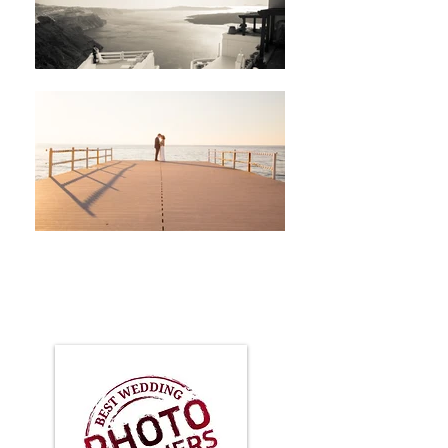
אהרון דילייני
צילום
יון