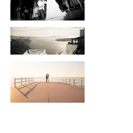
Аарон Делани
ФОТОГРАФИЯ
Греция