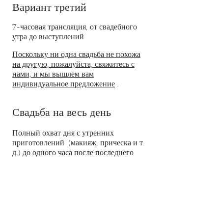
Вариант третий
7-часовая трансляция, от свадебного
утра до выступлений
Поскольку ни одна свадьба не похожа
на другую, пожалуйста, свяжитесь с
нами, и мы вышлем вам
индивидуальное предложение
.
Свадьба на весь день
Полный охват дня с утренних
приготовлений
(макияж, прическа и т.
д.) до одного часа после последнего
приема.
например. первый танец.
Дополнительный
второй фотограф
Необязательная
съемка на следующий
день, теперь известная как «Выбросить
свадебное платье».