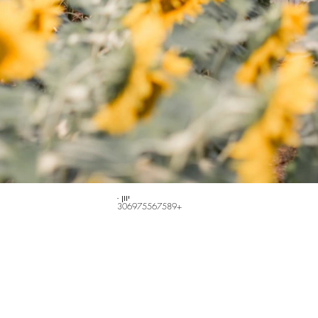
יוון -
+306975567589