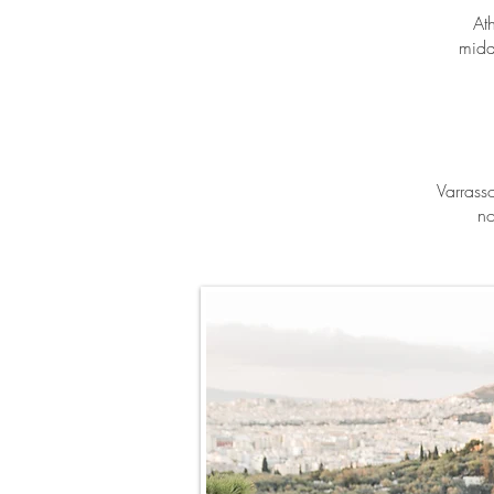
At
midd
Varrasso
no