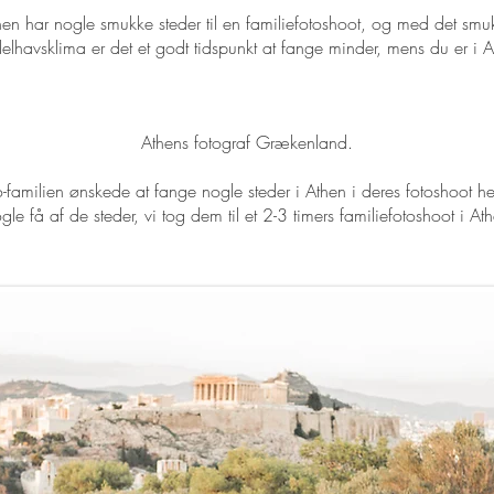
hen har nogle smukke steder til en familiefotoshoot, og med det smu
elhavsklima er det et godt tidspunkt at fange minder, mens du er i A
Athens fotograf Grækenland.
-familien ønskede at fange nogle steder i Athen i deres fotoshoot her
gle få af de steder, vi tog dem til et 2-3 timers familiefotoshoot i At