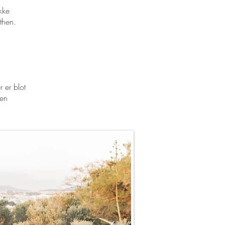
kke
then.
 er blot
hen