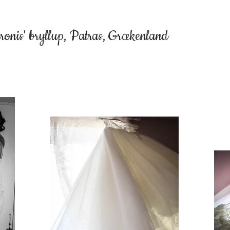
ronis' bryllup, Patras, Grækenland